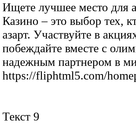
Ищете лучшее место для 
Казино – это выбор тех, к
азарт. Участвуйте в акция
побеждайте вместе с олим
надежным партнером в ми
https://fliphtml5.com/home
Текст 9