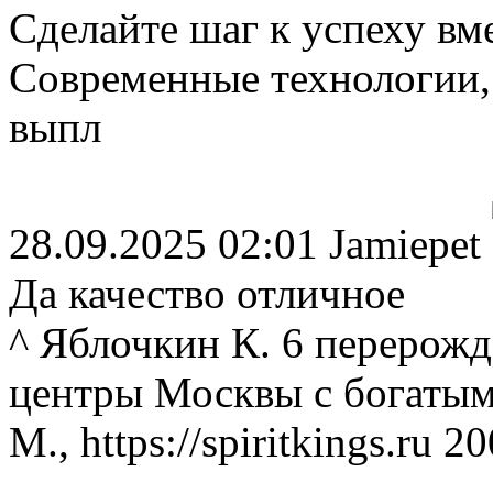
Сделайте шаг к успеху вме
Современные технологии,
выпл
28.09.2025 02:01
Jamiepet
Да качество отличное
^ Яблочкин К. 6 перерожд
центры Москвы с богатым 
М., https://spiritkings.ru 20