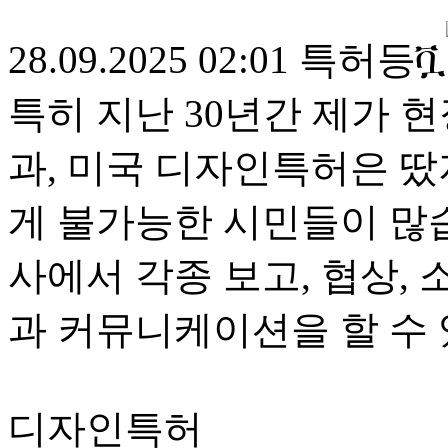
28.09.2025 02:01
특허등ቯ
특히 지난 30년간 제가 
과, 미국 디자인특허은 땄
게 불가능한 시민들이 많습
사에서 각종 보고, 협상, 
과 커뮤니케이션을 할 수 
디자인특허